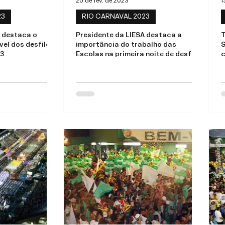
20 de fev. de 2023
1
23
RIO CARNAVAL 2023
A destaca o
Presidente da LIESA destaca a
T
ível dos desfiles
importância do trabalho das
S
23
Escolas na primeira noite de desfiles
c