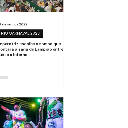
8 de out. de 2022
RIO CARNAVAL 2023
mperatriz escolhe o samba que
ontará a saga de Lampião entre o
éu e o Inferno