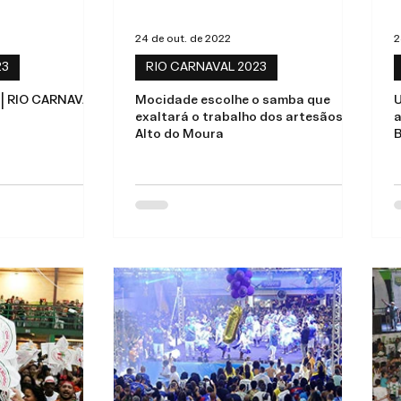
24 de out. de 2022
2
23
RIO CARNAVAL 2023
 RIO CARNAVAL
Mocidade escolhe o samba que
U
exaltará o trabalho dos artesãos do
a
Alto do Moura
B