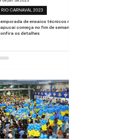
3 de jan. de 2023
RIO CARNAVAL 2023
emporada de ensaios técnicos na
apucaí começa no fim de semana;
onfira os detalhes