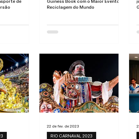
nsporte de
Guiness Book com o Maior Evento de
j
ersão
Reciclagem do Mundo
G
22 de fev. de 2023
2
23
RIO CARNAVAL 2023