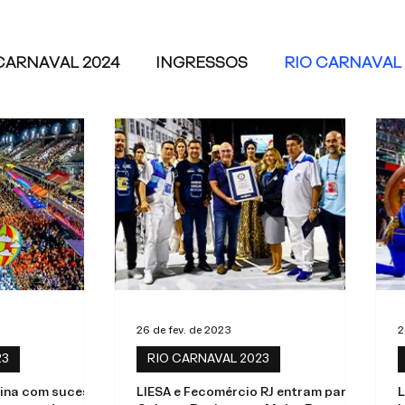
CARNAVAL 2024
INGRESSOS
RIO CARNAVAL 
2022
26 de fev. de 2023
2
23
RIO CARNAVAL 2023
mina com sucesso
LIESA e Fecomércio RJ entram para o
L