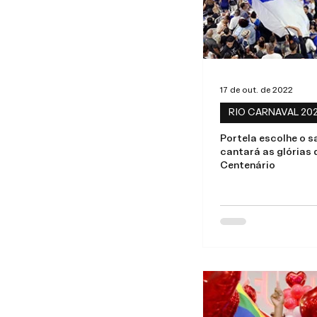
17 de out. de 2022
RIO CARNAVAL 20
Portela escolhe o 
cantará as glórias 
Centenário