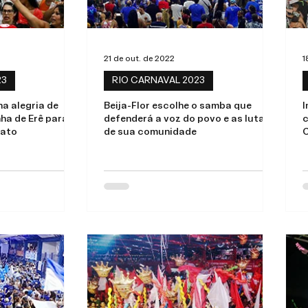
21 de out. de 2022
1
23
RIO CARNAVAL 2023
na alegria de
Beija-Flor escolhe o samba que
I
ha de Erê para
defenderá a voz do povo e as lutas
c
nato
de sua comunidade
C