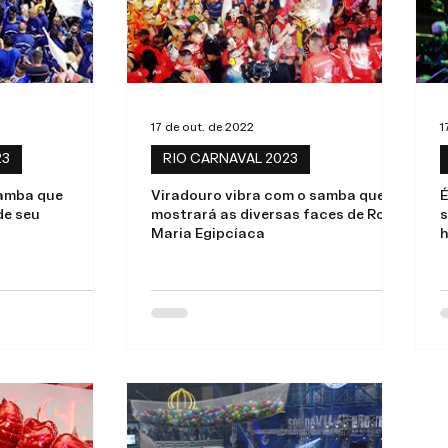
17 de out. de 2022
1
23
RIO CARNAVAL 2023
samba que
Viradouro vibra com o samba que
É
de seu
mostrará as diversas faces de Rosa
s
Maria Egipcíaca
h