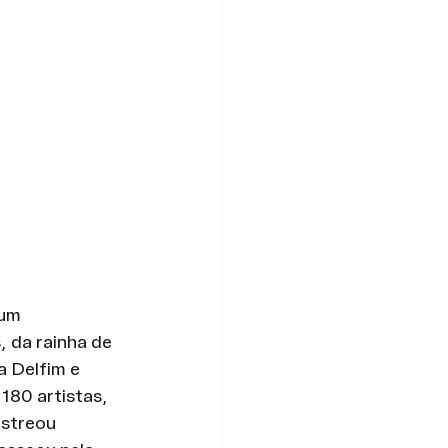
um 
 da rainha de 
a Delfim e 
180 artistas, 
estreou 