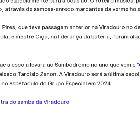
ado especialmente para a ocasião. O roteiro musical p
ro, através de sambas-enredo marcantes da vermelho 
 Pires, que teve passagem anterior na Viradouro no de
cola, e mestre Ciça, na liderança da bateria, foram alg
que a escola levará ao Sambódromo no ano que vem é 
“
alesco Tarcísio Zanon. A Viradouro será a última escola
 no espetáculo do Grupo Especial em 2024.
 letra do samba da Viradouro