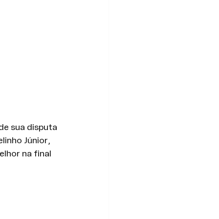
de sua disputa 
inho Júnior, 
lhor na final 