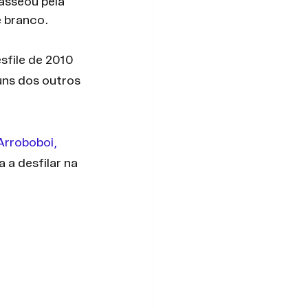
asseou pela 
e branco.
sfile de 2010 
uns dos outros 
Arroboboi, 
 a desfilar na 