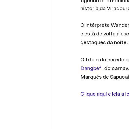
figurino confeccion
história da Viradou
O intérprete Wander
e está de volta à es
destaques da noite.
O título do enredo 
Dangbé”
, do carnav
Marquês de Sapucaí
Clique aqui e leia a