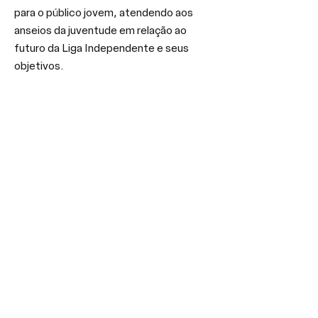
para o público jovem, atendendo aos 
anseios da juventude em relação ao 
futuro da Liga Independente e seus 
objetivos.
O vice-presidente da LIESA, Hélio Motta, 
ficou feliz com os resultados do evento