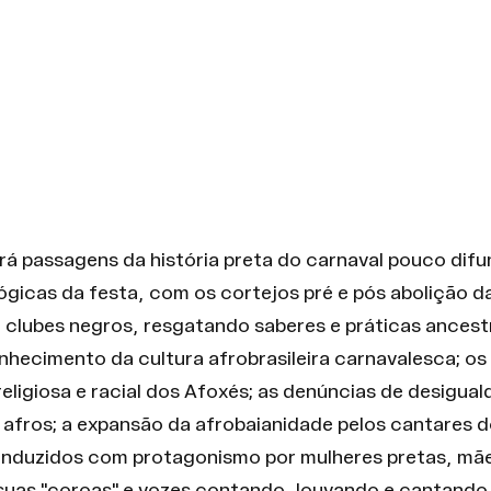
á passagens da história preta do carnaval pouco difu
gicas da festa, com os cortejos pré e pós abolição da
clubes negros, resgatando saberes e práticas ancestra
onhecimento da cultura afrobrasileira carnavalesca; os
religiosa e racial dos Afoxés; as denúncias de desigual
 afros; a expansão da afrobaianidade pelos cantares d
nduzidos com protagonismo por mulheres pretas, mãe