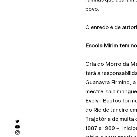
rainhas que usaram 
povo.
O enredo é de autor
Escola Mirim tem no
Cria do Morro da Man
terá a responsabilid
Guanayra Firmino, a
mestre-sala manguei
Evelyn Bastos foi m
do Rio de Janeiro e
Trajetória de muita 
1887 e 1989 –, inic