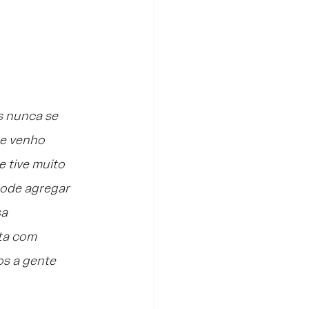
s nunca se 
e venho 
 tive muito 
pode agregar 
a 
ta com 
s a gente 