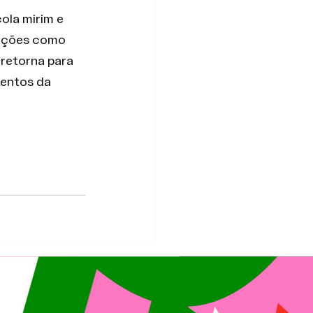
ola mirim e 
iações como 
 retorna para 
entos da 