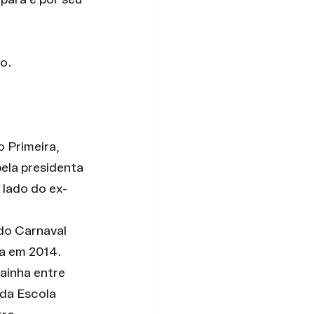
para e por seu 
o.
 Primeira, 
ela presidenta 
 lado do ex-
do Carnaval 
a em 2014. 
ainha entre 
da Escola 