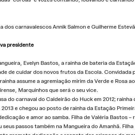
suas "coroas" e vozes contando, louvando e cantando 
ia dos carnavalescos Annik Salmon e Guilherme Estevã
va presidente
gueira, Evelyn Bastos, a rainha de bateria da Estação
ade de cuidar dos novos frutos da Escola. Convidada p
 rainha assume a agremiação mirim da Verde e Rosa ao
rense, Marquinhos que será o seu vice.
usa do carnaval do Caldeirão do Huck em 2012; rainha 
m 2013 e chegou ao posto de rainha da Estação Primeir
dedicação e amor ao samba. Filha de Valéria Bastos – r
iou seus passos também na Mangueira do Amanhã. Filha 