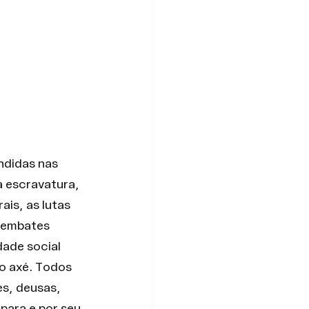
ndidas nas 
 escravatura, 
is, as lutas 
 embates 
dade social 
o axé. Todos 
s, deusas, 