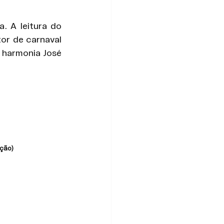
 A leitura do 
or de carnaval 
 harmonia José 
ação)