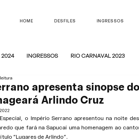
HOME
DESFILES
INGRESSOS
 2024
INGRESSOS
RIO CARNAVAL 2023
leitura
errano apresenta sinopse d
ageará Arlindo Cruz
 2022
special, o Império Serrano apresentou na noite dest
enredo que fará na Sapucaí uma homenagem ao cantor
título “Lugares de Arlindo”.