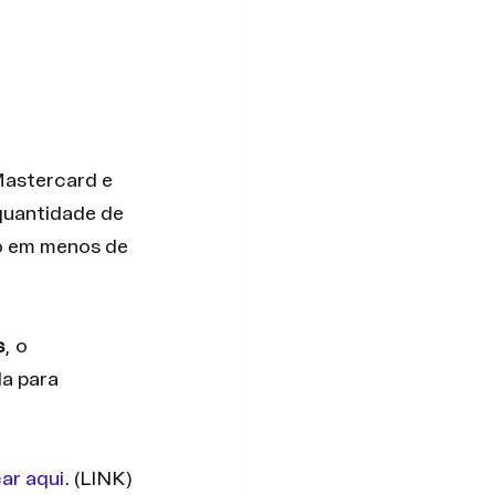
Mastercard e 
quantidade de 
o em menos de 
s
, o 
a para 
car aqui
. (LINK)