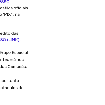
ESSO 
files oficiais 
 ‘PIX”, na 
édito das 
O (LINK).
Grupo Especial 
ontecerá nos 
o das Campeãs. 
mportante 
petáculos de 